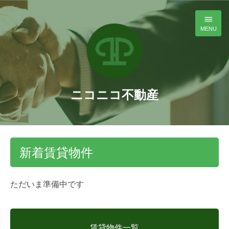
MENU
賃貸物件
売買物件
アパート・マンション・戸建
ニコニコ不動産
会社概要
店舗・事務所
一戸建て
新着賃貸物件
アクセス
駐車場
マンション
移住定住定住
土地
ただいま準備中です
移住定住定住
賃貸物件一覧